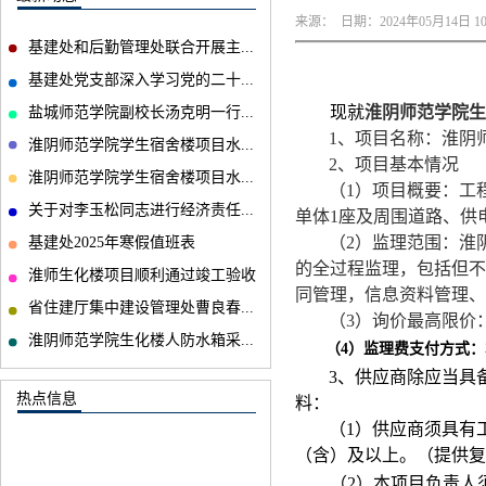
来源： 日期：2024年05月14日 10
基建处和后勤管理处联合开展主...
基建处党支部深入学习党的二十...
现就
淮阴师范学院生
盐城师范学院副校长汤克明一行...
1
、项目名称：淮阴
淮阴师范学院学生宿舍楼项目水...
2
、项目基本情况
淮阴师范学院学生宿舍楼项目水...
（
1
）项目概要：工
关于对李玉松同志进行经济责任...
单体
1
座及周围道路、供
（
2
）监理范围：淮
基建处2025年寒假值班表
的全过程监理，包括但不
淮师生化楼项目顺利通过竣工验收
同管理，信息资料管理、
省住建厅集中建设管理处曹良春...
（
3
）询价最高限价
淮阴师范学院生化楼人防水箱采...
（
4
）监理费支付方式：
3
、供应商除应当具
热点信息
料：
（
1
）供应商须具有
（含）及以上。（提供复
（
2
）本项目负责人